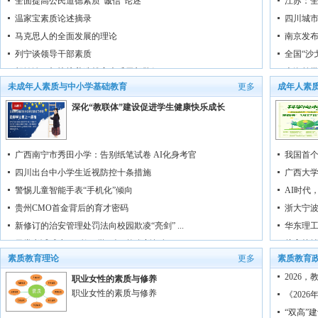
全面提高公民道德素质“诚信”论述
江苏：
温家宝素质论述摘录
四川城市
马克思人的全面发展的理论
南京发布
列宁谈领导干部素质
全国“沙
胡锦涛：加快培养造就高素质干部队伍
上海首批
未成年人素质与中小学基础教育
更多
成年人素
江泽民撰文指出，必须提高中国广大农民的科学...
广东南华
深化“教联体”建设促进学生健康快乐成长
广西南宁市秀田小学：告别纸笔试卷 AI化身考官
我国首个
四川出台中小学生近视防控十条措施
广西大学
警惕儿童智能手表“手机化”倾向
AI时代
贵州CMO首金背后的育才密码
浙大宁波
新修订的治安管理处罚法向校园欺凌“亮剑” ...
华东理工
日常考试减少了 “教、学、评”焕发新气象
从高校
素质教育理论
更多
素质教育
以体育为沃土为强国育栋梁
林华：
2026
职业女性的素质与修养
职业女性的素质与修养
《202
“双高”