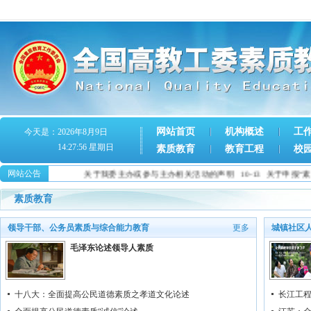
网站首页
机构概述
工
今天是：2026年8月9日
14:27:56 星期日
素质教育
教育工程
校
网站公告
关于我委主办或参与主办相关活动的声明
10-13
关于申报“素
素质教育
领导干部、公务员素质与综合能力教育
更多
城镇社区
毛泽东论述领导人素质
十八大：全面提高公民道德素质之孝道文化论述
长江工程