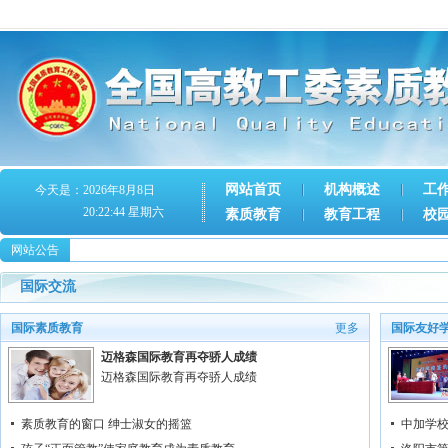
网站首页
机构概述
工
今天是：2026年8月8日
20:22:44 星期六
素质教育
教育工程
校
网站公告
国际交流
国际素质教育
更多
国际友好
迈格森国际教育再夺骄人成绩
迈格森国际教育再夺骄人成绩
素质教育的窗口 绅士淑女的摇篮
中加学校