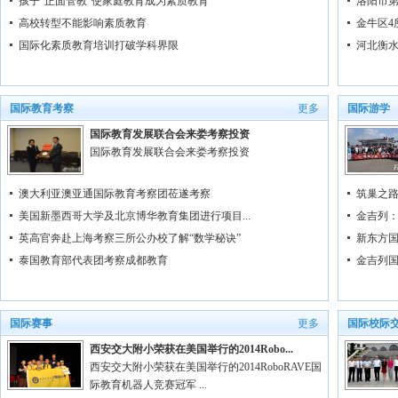
孩子“正面管教”使家庭教育成为素质教育
洛阳市第
高校转型不能影响素质教育
金牛区4
国际化素质教育培训打破学科界限
河北衡水
国际教育考察
更多
国际游学
国际教育发展联合会来娄考察投资
国际教育发展联合会来娄考察投资
澳大利亚澳亚通国际教育考察团莅遂考察
筑巢之路
美国新墨西哥大学及北京博华教育集团进行项目...
金吉列：
英高官奔赴上海考察三所公办校了解“数学秘诀”
新东方国
泰国教育部代表团考察成都教育
金吉列国
国际赛事
更多
国际校际
西安交大附小荣获在美国举行的2014Robo...
西安交大附小荣获在美国举行的2014RoboRAVE国
际教育机器人竞赛冠军 ...